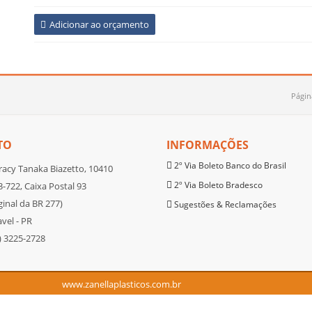
Adicionar ao orçamento
Página
TO
INFORMAÇÕES
2º Via Boleto Banco do Brasil
racy Tanaka Biazetto, 10410
2º Via Boleto Bradesco
-722, Caixa Postal 93
inal da BR 277)
Sugestões & Reclamações
vel - PR
) 3225-2728
www.zanellaplasticos.com.br